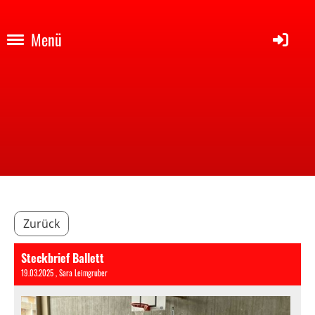
Menü
Zurück
Steckbrief Ballett
19.03.2025
, Sara Leimgruber